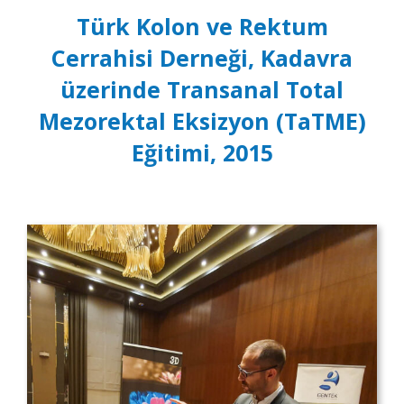
Türk Kolon ve Rektum
Cerrahisi Derneği, Kadavra
üzerinde Transanal Total
Mezorektal Eksizyon (TaTME)
Eğitimi, 2015