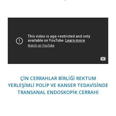
ÇİN CERRAHLAR BİRLİĞİ REKTUM
YERLEŞİMLİ POLİP VE KANSER TEDAVİSİNDE
TRANSANAL ENDOSKOPİK CERRAHİ