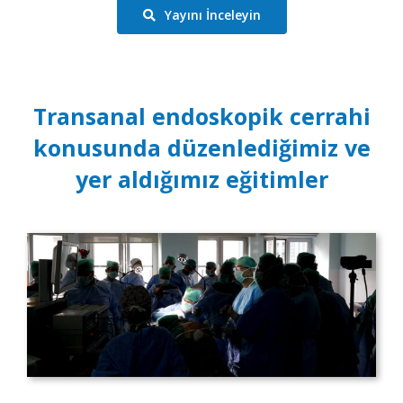
Yayını İnceleyin
Transanal endoskopik cerrahi
konusunda düzenlediğimiz ve
yer aldığımız eğitimler