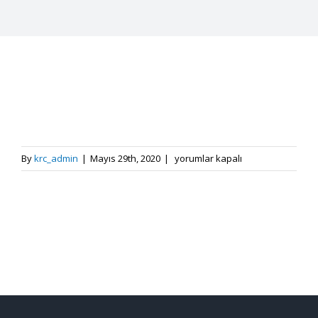
footer
By
krc_admin
|
Mayıs 29th, 2020
|
yorumlar kapalı
için